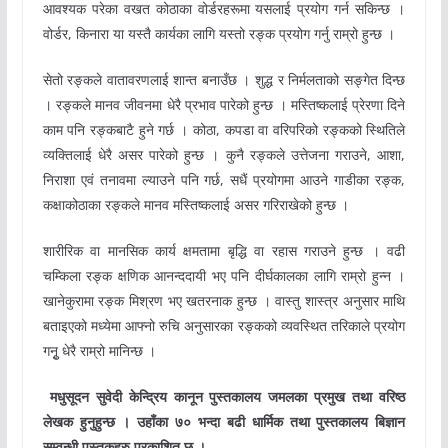
आवश्यक परेका वखत कोठाका वोर्डरहरूमा यसलाई प्रयोग गर्न सकिन्छ ।
वोर्डर, किनारा या यस्तै कार्यका लागि यस्तो रङ्क प्रयोग गर्नु राम्रो हुन्छ ।
सेतो रङ्कले वातावरणलाई शान्त बनाउँछ । शुद्ध र निर्मलताको सङ्गेत दिन्छ
। रङ्कले मानव जीवनमा धेरै प्रभाव पारेको हुन्छ । मस्तिष्कलाई प्रेरणा दिने
काम पनि रङ्कबाटै हुने गर्छ । कोठा, कपडा वा वरिपरिको रङ्कको स्थितिले
व्यक्तिलाई धेरै असर पारेको हुन्छ । कुनै रङ्कले उत्तेजना गराउने, आशा,
निराशा एवं तनावमा ल्याउने पनि गर्छ, सधैं प्रयोगमा आउने गाडीका रङ्क,
कक्षाकोठाका रङ्कले मानव मस्तिष्कलाई असर गरिराखेको हुन्छ ।
शारीरिक वा मानसिक कार्य क्षमतामा बृद्धि वा रहास गराउने हुन्छ । वढी
चम्किला रङ्क क्षणिक आनन्ददायी भए पनि दीर्घकालका लागि राम्रो हुन्न ।
खानेकुरामा रङ्क मिश्रण भए खतरनाक हुन्छ । वास्तु शास्त्र अनुसार माथि
बताइएको मध्येमा आफ्नो रुचि अनुसारका रङ्कको व्यवस्थित तरिकाले प्रयोग
गनुृ धेरै राम्रो मानिन्छ ।
मधुसूदन सुवेदी केन्द्रिय कानून पुस्तकालय जमलका प्रमुख तथा वरिष्ठ
लेखक हुनुहुन्छ । उहाँका ७० भन्दा बढी धार्मिक तथा पुस्तकालय बिज्ञान
सम्वन्धी पुस्तकहरु प्रकाशित छ ।