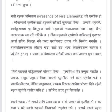
वढी उत्तम हुन्छ ।
रातो रङ्क अग्नितत्व (Presence of Fire Elements) को प्रतीक हो
। सौभाग्यको प्रतीक रातो रङ्कले सवैलाई सुन्दरता दिन्छ । उन्नति, प्रगति,
कार्यकुशलता प्रगतिसूचक रातो रङ्कको सकारात्मक पक्ष मात्र छैन,
नकारात्मक पक्ष पनि उत्तिकै छ । ठीक ढङ्कको प्रयोगले व्यक्तिलाई प्रशस्त
ऊर्जा शक्ति मिल्दछ भने गलत प्रयोगबाट तनाव पनि सिर्जना गराउँछ ।
बालबालिकाहरूका कोठामा गाढा रातो रङ भएमा केटाकेटीहरू चञ्चल र
उद्वेलित हुन्छन् । घरका व्यक्तिहरूमा अनेकौं समस्याहरू उत्पन्न हुन सक्छन्
।
पहेंलो रङ्कले बौद्धिकताको परिचय दिन्छ । प्रगतिपथ तिर उन्मुख गराउँछ ।
समाज, समूह, समुदाय भित्र आपसी घुलमील, गर्न बस्न प्रेरित गर्छ ।
सामाजिकीकरण, नैतिक अनुशासन, सम्बन्ध विस्तार आदिमा प्रेरणा दिने पहेंलो
रङ्क सूर्यको प्रतीक पनि हो । सवैतिर उदार हुन सिकाउँछ ।
कालो रङ्क पनि हाम्रो लागि आवश्यक छ । यो सम्मानको प्रतीक हो । तर
गाढा र धेरै कालो रङ्कले निराशाको सङ्गेत गर्छ । यसर्थ कालो रङ्क