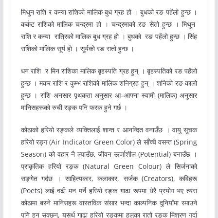
मिथुन राशि र कन्या राशिको मालिक बुध ग्रह हो । बुधको रङ पहेंलो हुन्छ ।
कर्कट राशिको मालिक चन्द्रमा हो । चन्द्रमाको रङ सेतो हुन्छ । मिथुन
राशि र कन्या रात्रिको मालिक बुध ग्रह हो । बुधको रङ पहेंलो हुन्छ । सिंह
राशिको मालिक सूर्य हो । सूर्यको रङ रातो हुन्छ ।
धन राशि र मिन राशिका मालिक बृहस्पति ग्रह हुन् । बृहस्पतिको रङ पहेंलो
हुन्छ । मकर राशि र कुम्भ राशिको मालिक शनिग्रह हुन् । शनिको रङ कालो
हुन्छ । राशि अनसार पृथकता अनुसार आ–आफ्ना स्वामी (मालिक) अनुसार
मानिसहरूको रुची रङ्क पनि फरक हुने गर्छ ।
कोठाको हरियो रङ्कले व्यक्तिलाई शान्त र आनन्दित वनाउँछ । वायु सूचक
हरियो रङ्ग (Air Indicator Green Color) ले साँच्चै वसन्त (Spring
Season) को वहार नै ल्याउँछ, जीवन ऊर्जाशील (Potential) बनाउँछ ।
प्राकृतिक हरियो रङ्क (Natural Green Colour) ले सिर्जनाको
सङ्गेत गर्दछ । साहित्यकार, कलाकार, सर्जक (Creators), कविहरू
(Poets) लाई वढी मन पर्ने हरियो रङ्क गाढा रूपमा धेरै प्रयोग भए त्यस
कोठामा बस्ने मानिसहरू वास्तविक संसार भन्दा काल्पनिक दुनियाँमा रमाउने
पनि हुन सक्छन्, यसर्थ गाढा हरियो रङ्कमा हलुका रातो रङ्क मिश्रण गर्दा