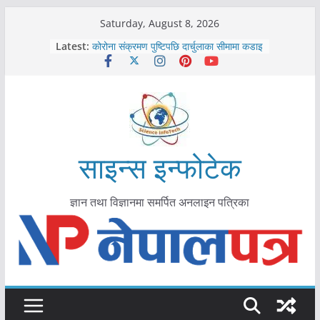
Skip
Saturday, August 8, 2026
काभ्रेपलाञ्चोकमा आयुर्वेद स्वास्थ्योपचारतर्फ
to
Latest:
आकर्षण बढ्दै
content
कोरोना संक्रमण पुष्टिपछि दार्चुलाका सीमामा कडाइ
विराटनगर महानगरद्वारा पूर्ण खोप सुनिश्चित घोषणा
तयारी
मकवानपुरमा खोरेत रोग विरुद्धको खोप लगाउन
सुरु
आयुर्वेद चिकित्सा प्रणालीको भूमिका महत्वपूर्ण छ :
मुख्यमन्त्री शाह
साइन्स इन्फोटेक
ज्ञान तथा विज्ञानमा समर्पित अनलाइन पत्रिका