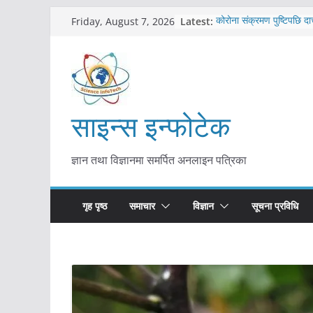
Skip
Latest:
कोरोना संक्रमण पुष्टिपछि दा
Friday, August 7, 2026
to
विराटनगर महानगरद्वारा पूर्ण
तयारी
content
मकवानपुरमा खोरेत रोग विरु
सुरु
आयुर्वेद चिकित्सा प्रणालीको 
मुख्यमन्त्री शाह
साइन्स इन्फोटेक
काभ्रेपलाञ्चोकमा आयुर्वेद स्व
आकर्षण बढ्दै
ज्ञान तथा विज्ञानमा समर्पित अनलाइन पत्रिका
गृह पृष्ठ
समाचार
विज्ञान
सूचना प्रविधि