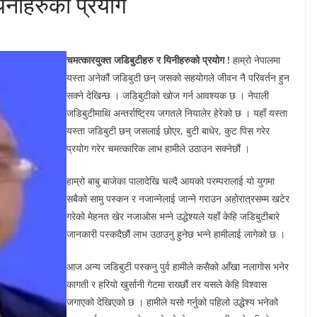
िनीहरुको प्रयोग
चमत्कारयुक्त जडिबुटीहरु र यिनीहरुको प्रयोग !
हाम्रो नेपालमा
यस्ता अनेकौं जडिबुटी छन् जसको सहयोगले जीवन नै परिवर्तन हुन
सक्ने देखिन्छ । जडिबुटीको खोज गर्न आवश्यक छ । नेपाली
जडिबुटीमाथि अन्तर्राष्ट्रिय जगतले नियालेर हेरेको छ । यहाँ यस्ता
यस्ता जडिबुटी छन् जसलाई छोएर, बुटी बाधेर, कुट पिस गरेर
प्रयोग गरेर चमत्कारिक लाभ हामीले उठाउन सक्नेछौं ।
हाम्रो बाबु बाजेका पालादेखि चल्दै आयको परम्परालाई यो युगमा
सबैको सामु पस्कन र नजान्नेलाई जान्ने गराउन अहोरात्रसम्म खटेर
गरेको मेहनत खेर नजाओस भन्ने उद्धेश्यले यहाँ केहि जडिबुटीबारे
जानकारी पस्कदैछौं लाभ उठाउनु हुनेछ भन्ने हामीलाई लागेको छ ।
आज अन्य जडिबुटी पस्कनु पुर्व हामीले कसैको आँखा नलागोस भनेर
कागती र हरियो खुर्सानी गेटमा राख्छौं तर यसले केहि विश्वास
जगाएको देखिएको छ । हामीले यसो गर्नुको पहिलो उद्धेश्य भनेको