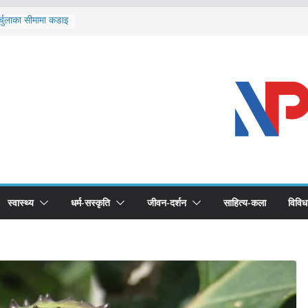
र्चुलाका सीमामा कडाइ
 खोप सुनिश्चित घोषणा
द्धको खोप लगाउन
भूमिका महत्वपूर्ण छ :
ास्थ्योपचारतर्फ
स्वास्थ्य
धर्म-सस्कृति
जीवन-दर्शन
साहित्य-कला
विविध