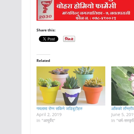
Share this:
Related
गमलामा रोप्न सकिने जडिबुटीहरु
आँकको ताँन्त्री
April 2, 2019
June 5, 201
In "आयुर्वेद"
In "धर्म-सस्कृत