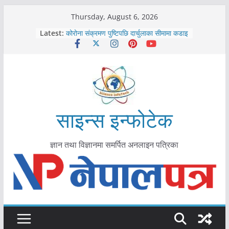
Skip
Thursday, August 6, 2026
काभ्रेपलाञ्चोकमा आयुर्वेद स्वास्थ्योपचारतर्फ
to
Latest:
आकर्षण बढ्दै
content
कोरोना संक्रमण पुष्टिपछि दार्चुलाका सीमामा कडाइ
विराटनगर महानगरद्वारा पूर्ण खोप सुनिश्चित घोषणा
तयारी
मकवानपुरमा खोरेत रोग विरुद्धको खोप लगाउन
सुरु
आयुर्वेद चिकित्सा प्रणालीको भूमिका महत्वपूर्ण छ :
मुख्यमन्त्री शाह
साइन्स इन्फोटेक
ज्ञान तथा विज्ञानमा समर्पित अनलाइन पत्रिका