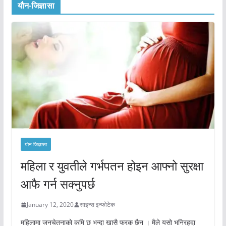
यौन-जिज्ञासा
यौन जिज्ञासा
महिला र युवतीले गर्भपतन होइन आफ्नो सुरक्षा
आफै गर्न सक्नुपर्छ
January 12, 2020
साइन्स इन्फोटेक
महिलामा जनचेतनाको कमि छ भन्दा खासै फरक छैन । मैले यसो भनिरहदा