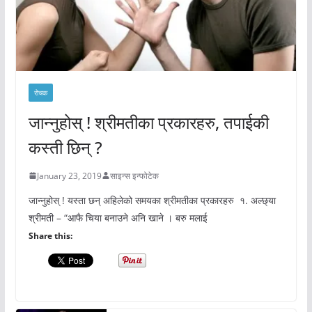
रोचक
जान्नुहोस् ! श्रीमतीका प्रकारहरु, तपाईकी
कस्ती छिन् ?
January 23, 2019
साइन्स इन्फोटेक
जान्नुहोस् ! यस्ता छन् अहिलेको समयका श्रीमतीका प्रकारहरु १. अल्छ्या
श्रीमती – “आफै चिया बनाउने अनि खाने । बरु मलाई
Share this: