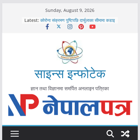
Skip
Sunday, August 9, 2026
काभ्रेपलाञ्चोकमा आयुर्वेद स्वास्थ्योपचारतर्फ
to
Latest:
आकर्षण बढ्दै
content
कोरोना संक्रमण पुष्टिपछि दार्चुलाका सीमामा कडाइ
विराटनगर महानगरद्वारा पूर्ण खोप सुनिश्चित घोषणा
तयारी
मकवानपुरमा खोरेत रोग विरुद्धको खोप लगाउन
सुरु
आयुर्वेद चिकित्सा प्रणालीको भूमिका महत्वपूर्ण छ :
मुख्यमन्त्री शाह
साइन्स इन्फोटेक
ज्ञान तथा विज्ञानमा समर्पित अनलाइन पत्रिका