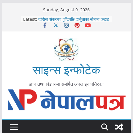
Skip
Sunday, August 9, 2026
काभ्रेपलाञ्चोकमा आयुर्वेद स्वास्थ्योपचारतर्फ
to
Latest:
आकर्षण बढ्दै
content
कोरोना संक्रमण पुष्टिपछि दार्चुलाका सीमामा कडाइ
विराटनगर महानगरद्वारा पूर्ण खोप सुनिश्चित घोषणा
तयारी
मकवानपुरमा खोरेत रोग विरुद्धको खोप लगाउन
सुरु
आयुर्वेद चिकित्सा प्रणालीको भूमिका महत्वपूर्ण छ :
मुख्यमन्त्री शाह
साइन्स इन्फोटेक
ज्ञान तथा विज्ञानमा समर्पित अनलाइन पत्रिका