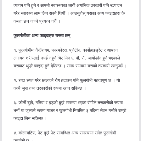
व्यायम पनि हुने र आफ्नो स्वास्थ्यका लागी अर्गानिक तरकारी पनि उत्पादन
गरेर स्वास्थ्य लाभ लिन सक्ने थियौं । आउनुहोस् यसका अन्य फाइदाहरू के
कस्ता छन् जान्ने प्रयत्न गरौं ।
फूलगोभीका अन्य फाइदाहरु यस्ता छन्
१. फूलगोभीमा कैल्शियम, फास्फोरस, प्रोटीन, कार्बोहाइड्रेट र आयरन
लगायत शरीरलाई नभई नहुने भिटामिन ए, बी, सी, आयोडीन हुने भएकाले
यसवाट थुप्रै फाइदा हुने देखिन्छ । समय समयमा यसको तरकारी खानुपर्छ ।
२. रगत सफा गरेर छालाको रोग हटाउन पनि फूलगोभी महत्वपूर्ण छ । यो
काचै जुस तथा तरकारीको रूपमा खान सकिन्छ ।
३. जोर्नी दुख्ने, गठिया र हड्डी दुख्ने समस्या भएका रोगीले तरकारीको रूपमा
भनौं या जुसको रूपमा गाजर र फूलगोभी नियमित ३ महिना सेवन गर्नाले राम्रो
फाइदा लिन सकिन्छ ।
४. कोलायटिस, पेट दुख्ने पेट सम्वन्धित अन्य समस्यामा समेत फूलगोभी
उपयोगी छ ।