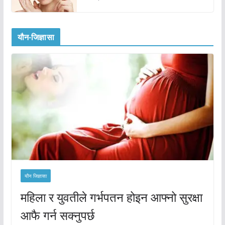
यौन-जिज्ञासा
यौन जिज्ञासा
महिला र युवतीले गर्भपतन होइन आफ्नो सुरक्षा
आफै गर्न सक्नुपर्छ