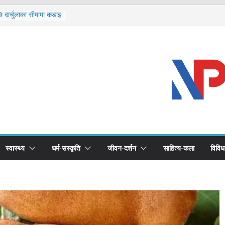
ि दार्चुलाका सीमामा कडाइ
ूर्ण खोप सुनिश्चित घोषणा
विरुद्धको खोप लगाउन
ीको भूमिका महत्वपूर्ण छ :
द स्वास्थ्योपचारतर्फ
स्वास्थ्य
धर्म-सस्कृति
जीवन-दर्शन
साहित्य-कला
विविध