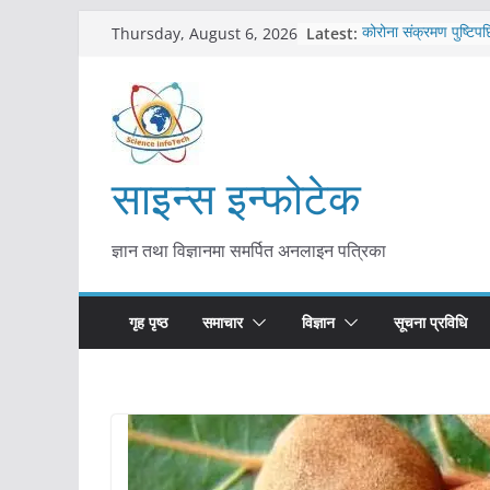
Skip
Latest:
कोरोना संक्रमण पुष्टिपछ
Thursday, August 6, 2026
to
विराटनगर महानगरद्वारा प
तयारी
content
मकवानपुरमा खोरेत रोग 
सुरु
आयुर्वेद चिकित्सा प्रणाल
मुख्यमन्त्री शाह
साइन्स इन्फोटेक
काभ्रेपलाञ्चोकमा आयुर्वे
आकर्षण बढ्दै
ज्ञान तथा विज्ञानमा समर्पित अनलाइन पत्रिका
गृह पृष्ठ
समाचार
विज्ञान
सूचना प्रविधि