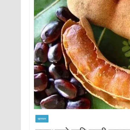
खानपान