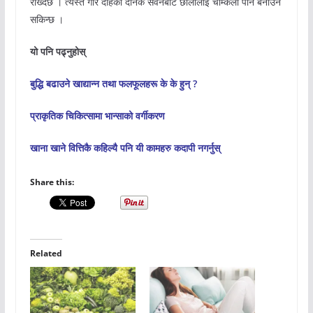
राख्दछ । त्यस्तै गरि दहिको दैनिक सेवनबाट छालालाई चम्किलो पनि बनाउन
सकिन्छ ।
यो पनि पढ्नुहोस्
बुद्धि बढाउने खाद्यान्न तथा फलफूलहरू के के हुन् ?
प्राकृतिक चिकित्सामा भान्साको वर्गीकरण
खाना खाने वित्तिकै कहिल्यै पनि यी कामहरु कदापी नगर्नुस्
Share this:
Related