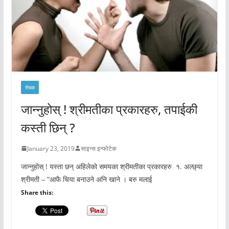
रोचक
जान्नुहोस् ! श्रीमतीका प्रकारहरु, तपाईकी
कस्ती छिन् ?
January 23, 2019
साइन्स इन्फोटेक
जान्नुहोस् ! यस्ता छन् अहिलेको समयका श्रीमतीका प्रकारहरु १. अल्छ्या
श्रीमती – “आफै चिया बनाउने अनि खाने । बरु मलाई
Share this: