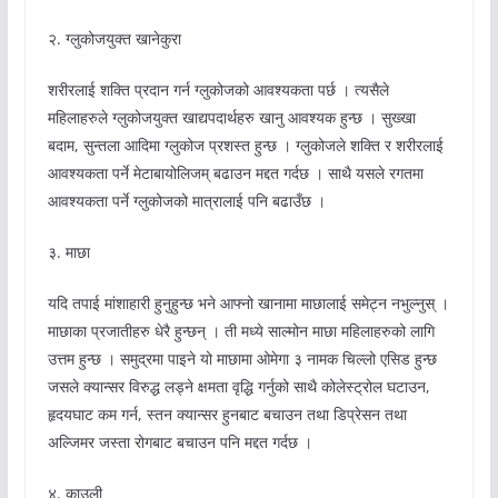
२. ग्लुकोजयुक्त खानेकुरा
शरीरलाई शक्ति प्रदान गर्न ग्लुकोजको आवश्यकता पर्छ । त्यसैले
महिलाहरुले ग्लुकोजयुक्त खाद्यपदार्थहरु खानु आवश्यक हुन्छ । सुख्खा
बदाम, सुन्तला आदिमा ग्लुकोज प्रशस्त हुन्छ । ग्लुकोजले शक्ति र शरीरलाई
आवश्यकता पर्ने मेटाबायोलिजम् बढाउन मद्दत गर्दछ । साथै यसले रगतमा
आवश्यकता पर्ने ग्लुकोजको मात्रालाई पनि बढाउँछ ।
३. माछा
यदि तपाई मांशाहारी हुनुहुन्छ भने आफ्नो खानामा माछालाई समेट्न नभुल्नुस् ।
माछाका प्रजातीहरु धेरै हुन्छन् । ती मध्ये साल्मोन माछा महिलाहरुको लागि
उत्तम हुन्छ । समुद्रमा पाइने यो माछामा ओमेगा ३ नामक चिल्लो एसिड हुन्छ
जसले क्यान्सर विरुद्ध लड्ने क्षमता वृद्धि गर्नुको साथै कोलेस्ट्रोल घटाउन,
हृदयघाट कम गर्न, स्तन क्यान्सर हुनबाट बचाउन तथा डिप्रेसन तथा
अल्जिमर जस्ता रोगबाट बचाउन पनि मद्दत गर्दछ ।
४. काउली