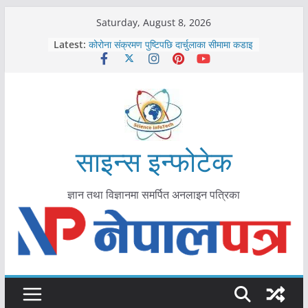
Skip
Saturday, August 8, 2026
काभ्रेपलाञ्चोकमा आयुर्वेद स्वास्थ्योपचारतर्फ
to
Latest:
आकर्षण बढ्दै
content
कोरोना संक्रमण पुष्टिपछि दार्चुलाका सीमामा कडाइ
विराटनगर महानगरद्वारा पूर्ण खोप सुनिश्चित घोषणा
तयारी
मकवानपुरमा खोरेत रोग विरुद्धको खोप लगाउन
सुरु
आयुर्वेद चिकित्सा प्रणालीको भूमिका महत्वपूर्ण छ :
मुख्यमन्त्री शाह
साइन्स इन्फोटेक
ज्ञान तथा विज्ञानमा समर्पित अनलाइन पत्रिका