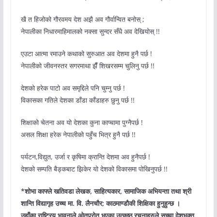
खै त हिजोको गौरवमय देश अझै अव गौर्वान्वित बनोस् ;
नेपालीका निधारमाहिमालको नक्सा सुन्दर सँधै अव देखियोस् !!
एउटा आत्मा रमाउने कथाको सुरुआत अव देशमा हुनै पर्छ !
नेपालीको जीवनस्तर सगरमाथा झैँ शिखरसम्म चुलिनु पर्छ !!
देशको हरेक पाटो अव समृद्दिले पनि चुम्नु पर्छ !
विकासका गतिले देशका डाँडा काँडाहरु छुनु पर्छ !!
शिक्षाको चेतना अव यो देशका कुना काप्चामा पुग्नैपर्छ !
असल शिक्षा हरेक नेपालीको पहुँच भित्र हुनै पर्छ !!
पर्यटन,विद्युत, उर्जा र कृषिमा क्रान्ति देशमा अव हुनैपर्छ !
देशको सम्पति बैड्कबाट झिकेर यो देशको विकासमा पोखिनुपर्छ !!
*शोभा काफ्ले खतिवडा लेखक, साहित्यकार, सामाजिक अभियन्ता तथा श्री
शान्ति विद्यागृह उच्च मा. वि. लैनचौर; काठमाण्डौकी शिक्षिका हुनुहुन्छ ।
उहाँका राष्ट्रिय भावनाले ओतप्रोत भएका उत्कृष्ठ रचनाहरुले सच्चा देशभक्त