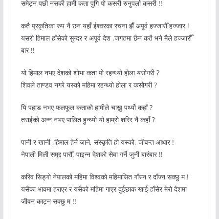
समेट्न पछी नसकी हामी कता पुगि पो कसरी रुनुपर्ला कसरी !!
कतै प्रकृतिका रुप नै छन यहाँ ईश्वरका रचना झैँ अपूर्व हज्जारौँ हज्जार !
यसरी हिमाल हाँसेको सुन्दर र अपूर्व देश ,जगतमा छैन कतै भने मैले हज्जारौँ
बार !!
यो हिमाल नभए देशको शोभा कता पो रहन्थ्यो होला यसोगरी ?
शिवले ताण्डव नगरे यस्को महिमा रहन्थ्यो होला र कसोगरी ?
यि पहाड नभए फलफूल कताको हामीले चाख्नु पर्थ्यो कहाँ ?
तराईको अन्न नभए पालित हुन्थ्यो यो हाम्रो शरिर नै कहाँ ?
पानी र खानी ,हिमाल हेर्न जाने, संस्कृति हो यस्को, जीवन्त आधार !
नेपाली मिली समृद्द पारौँ, पाइन्न देशको सेवा गर्ने जुनी बारंबार !!
करिव सिड्गो नेपालको महिमा विश्वको महिमासित गाँस्न र दाँज्न सक्छु म !
यसैका भावमा हराएर र यसैको महिमा गाएर दुईछाक खाई हाँसेर मेरो देशमा
जीवन काट्न सक्छु म !!