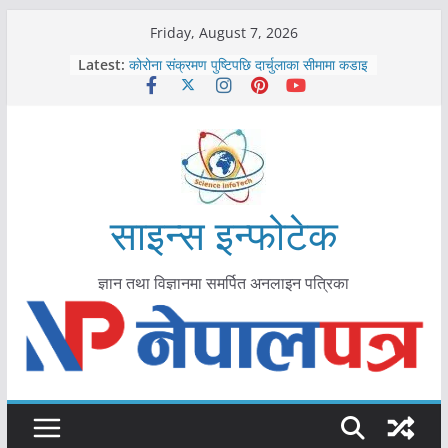
Skip
Friday, August 7, 2026
काभ्रेपलाञ्चोकमा आयुर्वेद स्वास्थ्योपचारतर्फ
to
Latest:
आकर्षण बढ्दै
content
कोरोना संक्रमण पुष्टिपछि दार्चुलाका सीमामा कडाइ
विराटनगर महानगरद्वारा पूर्ण खोप सुनिश्चित घोषणा
तयारी
मकवानपुरमा खोरेत रोग विरुद्धको खोप लगाउन
सुरु
आयुर्वेद चिकित्सा प्रणालीको भूमिका महत्वपूर्ण छ :
मुख्यमन्त्री शाह
साइन्स इन्फोटेक
ज्ञान तथा विज्ञानमा समर्पित अनलाइन पत्रिका