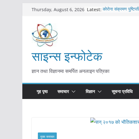
Skip
Latest:
कोरोना संक्रमण पुष्टिपछ
Thursday, August 6, 2026
to
विराटनगर महानगरद्वारा प
तयारी
content
मकवानपुरमा खोरेत रोग 
सुरु
आयुर्वेद चिकित्सा प्रणाल
मुख्यमन्त्री शाह
साइन्स इन्फोटेक
काभ्रेपलाञ्चोकमा आयुर्वे
आकर्षण बढ्दै
ज्ञान तथा विज्ञानमा समर्पित अनलाइन पत्रिका
गृह पृष्ठ
समाचार
विज्ञान
सूचना प्रविधि
मुख्य समाचार