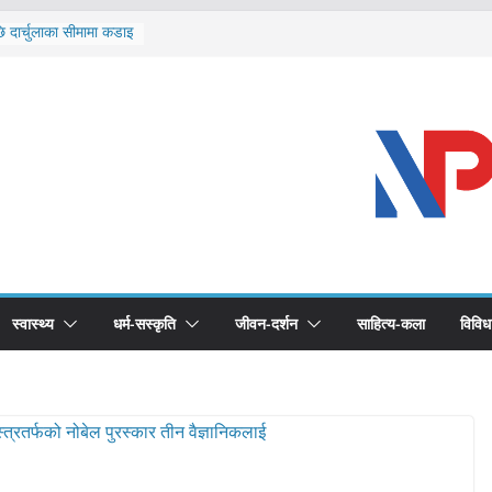
ि दार्चुलाका सीमामा कडाइ
ूर्ण खोप सुनिश्चित घोषणा
विरुद्धको खोप लगाउन
ीको भूमिका महत्वपूर्ण छ :
द स्वास्थ्योपचारतर्फ
स्वास्थ्य
धर्म-सस्कृति
जीवन-दर्शन
साहित्य-कला
विविध