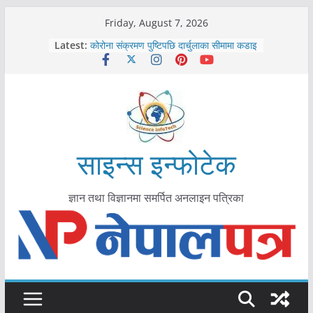
Skip
Friday, August 7, 2026
to
Latest:
काभ्रेपलाञ्चोकमा आयुर्वेद स्वास्थ्योपचारतर्फ
content
आकर्षण बढ्दै
कोरोना संक्रमण पुष्टिपछि दार्चुलाका सीमामा कडाइ
विराटनगर महानगरद्वारा पूर्ण खोप सुनिश्चित घोषणा
तयारी
मकवानपुरमा खोरेत रोग विरुद्धको खोप लगाउन
सुरु
आयुर्वेद चिकित्सा प्रणालीको भूमिका महत्वपूर्ण छ :
साइन्स इन्फोटेक
मुख्यमन्त्री शाह
ज्ञान तथा विज्ञानमा समर्पित अनलाइन पत्रिका