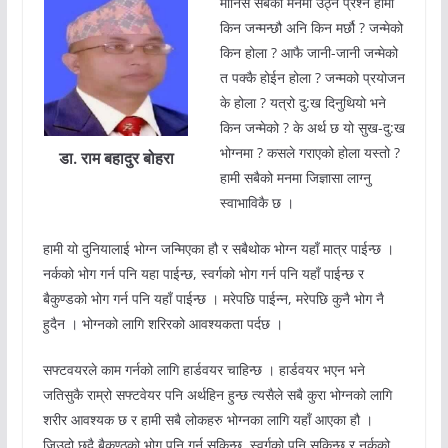
मानिस सबैको मनमा उठ्ने प्रश्न हामी
किन जन्मन्छौ अनि किन मर्छौ ? जन्मेको
किन होला ? आफै जानी-जानी जन्मेको
त पक्कै होईन होला ? जन्मको प्रयोजन
के होला ? यत्रो दु:ख दिनुथियो भने
किन जन्मेको ? के अर्थ छ यो सुख-दु:ख
भोग्नमा ? कसले गराएको होला यस्तो ?
डा. राम बहादुर बोहरा
हामी सबैको मनमा जिज्ञासा लाग्नु
स्वाभाविकै छ ।
हामी यो दुनियालाई भोग्न जन्मिएका हौ र सबैथोक भोग्न यहाँ मात्र पाईन्छ ।
नर्कको भोग गर्न पनि यहा पाईन्छ, स्वर्गको भोग गर्न पनि यहाँ पाईन्छ र
बैकुण्डको भोग गर्न पनि यहाँ पाईन्छ । मरेपछि पाईन्न, मरेपछि कुनै भोग नै
हुदैन । भोग्नको लागि शरिरको आवश्यकता पर्दछ ।
सफ्टवयरले काम गर्नको लागि हार्डवयर चाहिन्छ । हार्डवयर भएन भने
जतिसुकै राम्रो सफ्टवेयर पनि अर्थहिन हुन्छ त्यसैले सबै कुरा भोग्नको लागि
शरीर आवश्यक छ र हामी सबै लोकहरु भोग्नका लागि यहाँ आएका हौ ।
जिउदो छदै बैकुण्ठको भोग पनि गर्न सकिन्छ, स्वर्गको पनि सकिन्छ र नर्कको