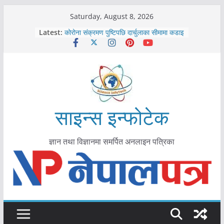
Skip
Saturday, August 8, 2026
काभ्रेपलाञ्चोकमा आयुर्वेद स्वास्थ्योपचारतर्फ
to
Latest:
आकर्षण बढ्दै
content
कोरोना संक्रमण पुष्टिपछि दार्चुलाका सीमामा कडाइ
विराटनगर महानगरद्वारा पूर्ण खोप सुनिश्चित घोषणा
तयारी
मकवानपुरमा खोरेत रोग विरुद्धको खोप लगाउन
सुरु
आयुर्वेद चिकित्सा प्रणालीको भूमिका महत्वपूर्ण छ :
मुख्यमन्त्री शाह
साइन्स इन्फोटेक
ज्ञान तथा विज्ञानमा समर्पित अनलाइन पत्रिका