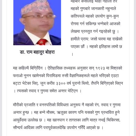
महबारे कसालाई थाहा नहोला तर
महको गुणबारे जानकारी नहुनाले
कतिपयले महको उपयोग कुन-कुन
रोगमा गर्न सकिन्छ भन्नेबारे आजको
लेखमा प्रस्तुत गर्न गइरहेको छु ।
हामीले प्राय: जसो घरमा मह राखेको
पाएका छौं । महको इतिहास लामो छ
डा. राम बहादुर बोहरा
।
मह कहिल्यै बिग्रिँदैन । ऐतिहासिक तथ्यहरू अनुसार सन् १९२३ मा मिश्रको
फराओ नूनन खामेनको पिरामिडमा रुसी वैज्ञानिकहरूले महले भरिएको एउटा
बट्टा भेटेका थिए, जुन करीव ३३०० वर्ष पुरानो थियो, तैपनि बिग्रिएको थिएन
। त्यसको स्वाद र गुणमा समेत अन्तर भेटिएन ।
मौरीको प्रजाति र वनस्पतिको विविधता अनुरूप नै महको रंग, स्वाद र गुणमा
अन्तर हुन्छ । मह बन्ने मौसम, ऋतुका कारण पनि यसको गुण प्रभावित हुने
आयुर्वेदमा उल्लेख छ । मह खानपान र तागतका लागि मात्र नभई चिकित्सा,
सौन्दर्य आदिका लागि परापूर्वकालदेखि उपयोग गरिँदै आएको छ ।