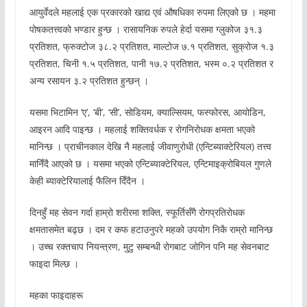
आयुर्वेदले महलाई एक प्रकारको खाद्य एवं औषधिका रुपमा लिएको छ । महमा
पोषकतत्त्वको भण्डार हुन्छ । रासायनिक रुपले हेर्दा यसमा ग्लुकोज ३१.३
प्रतिशत, फ्रुक्टोज ३८.२ प्रतिशत, माल्टोज ७.१ प्रतिशत, सुक्रोज १.३
प्रतिशत, चिनी १.५ प्रतिशत, पानी १७.२ प्रतिशत, भस्म ०.२ प्रतिशत र
अन्य रसायन ३.२ प्रतिशत हुन्छन् ।
यसमा भिटामिन ‘ए’, ‘बी’, ‘सी’, सोडियम, क्याल्सियम, फस्फोरस, आयोडिन,
आइरन आदि पाइन्छ । महलाई शक्तिवर्धक र रोगनिरोधक क्षमता भएको
मानिन्छ । प्राचीनकाल देखि नै महलाई जीवाणुरोधी (एन्टिब्याक्टेरियल) तत्त्व
मानिँदै आएको छ । यसमा भएको एन्टिब्याक्टेरियल, एन्टिमाइक्रोबियल गुणले
केही ब्याक्टेरियालाई फैलिन दिँदैन ।
दिनहुँ मह सेवन गर्दा हाम्रो शरीरमा शक्ति, स्फूर्तिसँगै रोगप्रतिरोधक
क्षमतासमेत बढ्छ । दम र कफ हटाउनुपरे महको उपयोग निकै राम्रो मानिन्छ
। उच्च रक्तचाप नियन्त्रण, मुटु सम्बन्धी रोगबाट जोगिन पनि मह सेवनबाट
फाइदा मिल्छ ।
महका फाइदाहरू