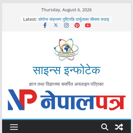
Skip
Thursday, August 6, 2026
काभ्रेपलाञ्चोकमा आयुर्वेद स्वास्थ्योपचारतर्फ
to
Latest:
आकर्षण बढ्दै
content
कोरोना संक्रमण पुष्टिपछि दार्चुलाका सीमामा कडाइ
विराटनगर महानगरद्वारा पूर्ण खोप सुनिश्चित घोषणा
तयारी
मकवानपुरमा खोरेत रोग विरुद्धको खोप लगाउन
सुरु
आयुर्वेद चिकित्सा प्रणालीको भूमिका महत्वपूर्ण छ :
मुख्यमन्त्री शाह
साइन्स इन्फोटेक
ज्ञान तथा विज्ञानमा समर्पित अनलाइन पत्रिका