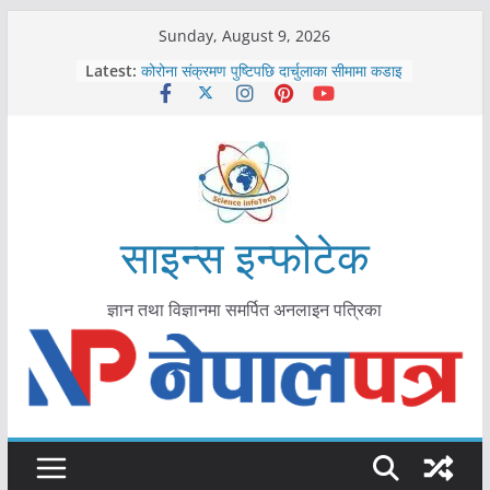
Skip
Sunday, August 9, 2026
to
काभ्रेपलाञ्चोकमा आयुर्वेद स्वास्थ्योपचारतर्फ
Latest:
content
आकर्षण बढ्दै
कोरोना संक्रमण पुष्टिपछि दार्चुलाका सीमामा कडाइ
विराटनगर महानगरद्वारा पूर्ण खोप सुनिश्चित घोषणा
तयारी
मकवानपुरमा खोरेत रोग विरुद्धको खोप लगाउन
सुरु
आयुर्वेद चिकित्सा प्रणालीको भूमिका महत्वपूर्ण छ :
साइन्स इन्फोटेक
मुख्यमन्त्री शाह
ज्ञान तथा विज्ञानमा समर्पित अनलाइन पत्रिका