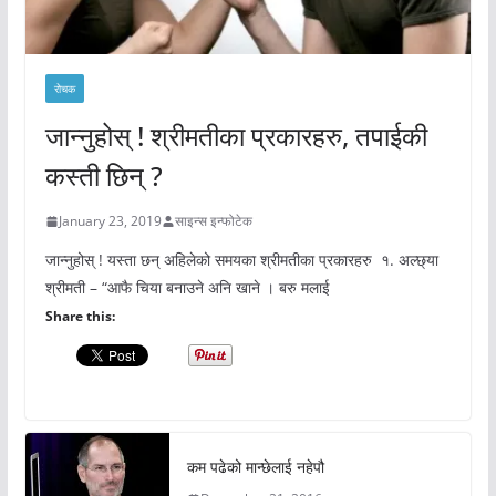
रोचक
जान्नुहोस् ! श्रीमतीका प्रकारहरु, तपाईकी
कस्ती छिन् ?
January 23, 2019
साइन्स इन्फोटेक
जान्नुहोस् ! यस्ता छन् अहिलेको समयका श्रीमतीका प्रकारहरु १. अल्छ्या
श्रीमती – “आफै चिया बनाउने अनि खाने । बरु मलाई
Share this:
कम पढेको मान्छेलाई नहेपौ