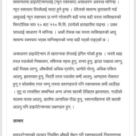
सामान्यतया हाइपोटेन्सनलाई (न्यून रक्तचाप) असाधारण अवस्था मानिन्छ ।
न्यून रक्तचाप विरलैलाई मात्र हुने हुन्छ । धेरैजसो सामान्य कुराकानी गर्दा
आफूलाई न्यून रक्तचाप छ भन्ने गरेतापनि बढी भन्दा बढी यस्ता व्यक्तिहरुको
सिस्टोलिक चाप ९० बाट ११० मि.मि. (पारोको हाराहारीमा पाइन्छ । उक्त
चापलाई साधारण नै मानिन्छ । अर्को रोचक पक्ष यस्ता व्यक्तिहरुको आयु
सामान्य रक्तचाप भएका मानिसहरुको भन्दा बढी भएको पाइएको छ ।
असाधारण हाइपोटेन्सन ले खतरनाक रोगलाई इंगित गरेको हुन्छ । जस्तै वाह्य
तरल पदार्थको निष्कासन, मष्तिस्क स्राव हुनु, वान्ता हुनु, झाडा पखाला लाग्नु,
बढी पिसाब लाग्नु, औषधीको अधिक प्रयोग, आगोले पोल्नु, अधिक पसिना
आउनु, हृदयाघात हुनु, भित्री तरल पदार्थमा कमी आउनु, आन्द्रामा रोकावट
हुनु र फोक्सोमा रगत जम्नु जस्ता कारणहरुले पनि रक्तचापमा कमी आउँदछ
। मुटु वा त्यससित सम्बन्धित अन्य अंगमा खराबी देखिएमा हृदयाघात, नाडीको
चालमा फरक आउनु, छातीमा अत्यधिक पीडा हुनु, रक्तनलीहरुमा धेरै खराबी
आउनु पनि हाइपोटेन्सनका लक्षणहरु हुन् ।
उपचार
हाइपरटेन्सनको उपचार नियमित औषधी सेवन गरी रक्तचापलाई नियन्त्रणमा