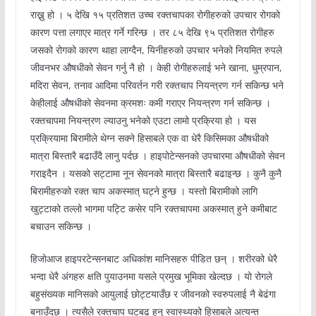
राख्नु हो । ५ देखि १५ प्रतिशत उच्च रक्तचापका रोगीहरुको उपचार रोगको
कारण पत्ता लगाएर मात्र गर्ने गरिन्छ । तर ८५ देखि ९५ प्रतिशत रोगीहरु
जसको रोगको कारण थाहा लाग्दैन, यिनीहरुको उपचार भनेको नियमित रुपले
जीवनभर औषधीको सेवन गर्नु नै हो । केही रोगीहरुलाई भने खाना, धुम्रपान,
मदिरा सेवन, तनाव आदिमा परिवर्तन गरी रक्तचाप नियन्त्रण गर्न सकिन्छ भने
केहीलाई औषधीको सेवनमा क्रमशः कमी गराएर नियन्त्रण गर्न सकिन्छ ।
रक्तचापमा नियन्त्रण ल्याउनु भनेको एउटा लामो प्रक्रिया हो । यस
प्रक्रियामा बिरामीले थेग्न सक्ने हिसाबले एक वा धेरै किसिमका औषधीको
मात्रा बिस्तारै बढाउँदै लानु पर्दछ । हाइपोटेन्सनको उपचारमा औषधीको सेवन
गराइदैन । यसको सट्टामा नून सेवनको मात्रा बिस्तारै बढाइन्छ । कुनै कुनै
बिरामीहरुको रक्त चाप अकस्मात् घट्ने हुन्छ । यस्तो बिरामीको लागि
खुट्टाको तल्लो भागमा पट्टि कसेर पनि रक्तचापमा अकस्मात् हुने कमीबाट
बचाउन सकिन्छ ।
हिजोआज हाइपरटेन्सनबाट अधिकांश मानिसहरु पीडित छन् । शरीरको धेरै
भन्दा धेरै अंगहरु क्षति पुयाउनमा यसले प्रमुख भूमिका खेल्दछ । यो रोगले
बहुसंख्यक मानिसको आयुलाई छोट्टयाउँछ र जीवनको स्वरुपलाई नै बेढंगा
बनाउँदछ । त्यसैले रक्तचाप घटबढ हुनु स्वास्थ्यको हिसाबले अत्यन्त