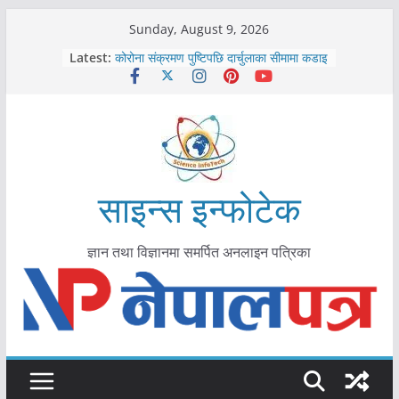
Skip
Sunday, August 9, 2026
काभ्रेपलाञ्चोकमा आयुर्वेद स्वास्थ्योपचारतर्फ
to
Latest:
आकर्षण बढ्दै
content
कोरोना संक्रमण पुष्टिपछि दार्चुलाका सीमामा कडाइ
विराटनगर महानगरद्वारा पूर्ण खोप सुनिश्चित घोषणा
तयारी
मकवानपुरमा खोरेत रोग विरुद्धको खोप लगाउन
सुरु
आयुर्वेद चिकित्सा प्रणालीको भूमिका महत्वपूर्ण छ :
मुख्यमन्त्री शाह
साइन्स इन्फोटेक
ज्ञान तथा विज्ञानमा समर्पित अनलाइन पत्रिका