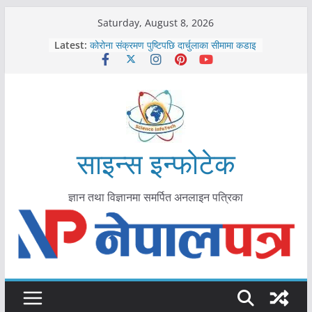
Skip
Saturday, August 8, 2026
काभ्रेपलाञ्चोकमा आयुर्वेद स्वास्थ्योपचारतर्फ
to
Latest:
आकर्षण बढ्दै
content
कोरोना संक्रमण पुष्टिपछि दार्चुलाका सीमामा कडाइ
विराटनगर महानगरद्वारा पूर्ण खोप सुनिश्चित घोषणा
तयारी
मकवानपुरमा खोरेत रोग विरुद्धको खोप लगाउन
सुरु
आयुर्वेद चिकित्सा प्रणालीको भूमिका महत्वपूर्ण छ :
मुख्यमन्त्री शाह
साइन्स इन्फोटेक
ज्ञान तथा विज्ञानमा समर्पित अनलाइन पत्रिका