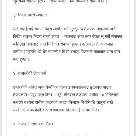
जुम्राको समस्या हट्छ । साथै कपाल निकै चमकदार समेत बन्छ ।
३. निद्रा राम्रो लगाउन
यदि तपाईलाई रातमा निद्रा लाग्दैन भने सुत्नुअघि तेजपत्ता उमालेको पानी
पिउँदा रातभर निद्रा राम्रो लाग्छ । नाकबाट रगत बग्न रोक्छ स् गर्मी मौसममा
कतिलाई नाकबाट रगत निस्किने समस्या हुन्छ ।२/३ वटा तेजपत्तालाई
पानीमा राम्रोसँग धेरै बेर उमाल्ने र चिसो बनाएर पिउनाले नाकबाट रगत बग्न
बन्द हुन्छ ।
४. रुघाखोकी ठीक पार्न
रुघाखोकी सहित अन्य कैयौँ प्रकारका इनफेक्सनबाट छुटकारा पाउन
तेजपत्ताले भरपूर मद्दत दिन्छ । दुई–तीनवटा तेजपत्ता पानीमा १० मिनेटसम्म
उमाल्ने र त्यस पानीमा कटनको कपडा भिजाएर निचोरेपछि तालुमा राख्ने ।
यसो गर्दा रुघाखोकी र अन्य श्वासका बिरामीलाई आराम मिल्छ ।
५. नाकबाट रगत बग्न रोेक्छ