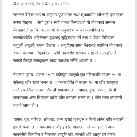
August 28, 2019
साइन्स इन्फोटेक
सनातन वैदिक सभ्यता अनुसार पूजाआजा तथा शुभकार्यमा खीरलाई प्रसादका
रुपमा लिइन्छ । सेतो दूध र सेतो चामल मिसाइएको यो भोजनको सम्बन्ध
देवताहरुले प्राचिनकालमा गरेको समुन्द्र मन्थनसंग सम्बन्धित छ ।
त्यसबेलादेखि अहिलेसम्म दूधलाई शुद्धिकरण गर्ने तत्व र पोषण मिसिएको
बहूगुणी अमृतकै रुपमा लिइन्छ । आयुर्वेदमा समेत खिरलाई प्राचिन भोजनको
रूपमा ब्याख्या गरिएको छ । कृषि उपजसँग सरोकार राख्ने खीर सम्झँदा नै
सबैको जिब्रो रसाइहाल्ने खाद्य पदार्थमा गनिँदै आएको छ ।
नेपालमा प्राय: असार १५ मा दहीच्युरा खाएको एक महिनापछि साउन १५ मा
सबैलाई खीर खाने चलन छ । परम्परादेखि नै साउन १५ मा खीर खानुपर्छ
भन्ने सामाजिक मान्यता नेपाली समाजमा छ । चामल, दूध, नरिवल, चिनी
लगायतका अन्य चिजहरु हालेर खीर बनाउने चलन छ । खीर उच्च क्यालोरी
भएको खाना हो ।
चामल, दूध, नरिबल, छोकडा, अन्य ड्राई फ्रुट्स र चिनी हालेर खीर बनाउने
हाम्रो चलन छ । चामलमा कार्बोहाइड्रेट पाइन्छ । खीरमा हालिने अन्य
सामग्रीले भिटामिन र मिनरल्स आपूर्ति गर्छ, त्यसैले थोरै खाएर धेरै पोषण