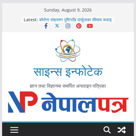
Skip
Sunday, August 9, 2026
काभ्रेपलाञ्चोकमा आयुर्वेद स्वास्थ्योपचारतर्फ
to
Latest:
आकर्षण बढ्दै
content
कोरोना संक्रमण पुष्टिपछि दार्चुलाका सीमामा कडाइ
विराटनगर महानगरद्वारा पूर्ण खोप सुनिश्चित घोषणा
तयारी
मकवानपुरमा खोरेत रोग विरुद्धको खोप लगाउन
सुरु
आयुर्वेद चिकित्सा प्रणालीको भूमिका महत्वपूर्ण छ :
मुख्यमन्त्री शाह
साइन्स इन्फोटेक
ज्ञान तथा विज्ञानमा समर्पित अनलाइन पत्रिका