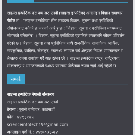
साइन्स इन्फोटेक डट कम डट एनपी (साइन्स
इन्फोटेक)
अनलाइन विज्ञान समाचार
पोर्टल
हो। “साइन्स इन्फोटेक” तीन शब्दहरू विज्ञान, सूचना तथा प्रविधिको
संयोजनबाट बनेको छ जसको अर्थ हुन्छ : “विज्ञान, सूचना र प्रविधिका माध्यमबाट
संसारको परिवर्तन” । विज्ञान, सूचना प्रविधिको प्रगतिले संसारभरि जीवन परिवर्तन
गरेको छ। बिज्ञान, सूचना तथा प्रविधिका साथै राजनीतिक, सामाजिक, आर्थिक,
सांस्कृतिक, साहित्य, खेलकुद, स्वास्थ्य लगायत सबै क्षेत्रका निष्पक्ष समाचारहरु र
लेखहरु रुपमा समावेश गर्दै आई रहेका छौ । साइन्स इन्फोटेक राष्ट्र, राष्ट्रियता,
लोकतन्त्र र आमजनताको पक्षधर समाचार पोर्टलका रुपमा रहदै आई रहेको छ ।
सम्पर्क
साइन्स इन्फोटेक नेपाली संस्करण
साइन्स इन्फोटेक डट कम डट एनपी
ठेगाना
: पुरानो वानेश्वर, काठमाडौं
फोन
: ४४९३९७५
scienceinfotech19@gmail.com
अनलाइन दर्ता नं.
: ४४७/०७३-७४