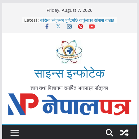
Skip
Friday, August 7, 2026
काभ्रेपलाञ्चोकमा आयुर्वेद स्वास्थ्योपचारतर्फ
to
Latest:
आकर्षण बढ्दै
content
कोरोना संक्रमण पुष्टिपछि दार्चुलाका सीमामा कडाइ
विराटनगर महानगरद्वारा पूर्ण खोप सुनिश्चित घोषणा
तयारी
मकवानपुरमा खोरेत रोग विरुद्धको खोप लगाउन
सुरु
आयुर्वेद चिकित्सा प्रणालीको भूमिका महत्वपूर्ण छ :
मुख्यमन्त्री शाह
साइन्स इन्फोटेक
ज्ञान तथा विज्ञानमा समर्पित अनलाइन पत्रिका