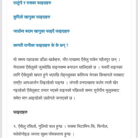
पालुंगो र यसका फाइदाहरु
कुरिलो खानुका फाइदाहरु
जाडोमा बदाम खानुका फाइदै फाइदाहरु
कागती पानीका फाइदाहरु के के छन् ?
यो समय पहाडका डाँडा-खर्कहरु, भीर-पाखामा ऐंसेलु पाकेर पहेंलपुर छन् ।
नेपालमा ऐंसेलुको जुसदेखि वाइनसम्म बनाउन थालिएको छ । यसरी वाइनका
लागि ऐंसेलुको खपत हुने भएपछि तेह्रथुमका कतिपय भेगका किसानले यसबाट
राम्रै्र आयआर्जन लिइरहेको पाइन्छ । जंगली वनपाखामा फलेर त्यसै खेर
गइरहेको ऐंसेलुबाट तयार भएको वाइनको पछिल्लो समय युरोपीय मुलुकबाट
समेत माग आइरहेको उद्योगले जनाएको छ ।
फाइदाहरु
१. ऐंसेलु रसिलो, गुलियो फल हुन्छ । यसमा भिटामिन-सि, फिनोल,
फ्लेवोनोइड जस्ता सुक्ष्म पोषकतत्व हुन्छ ।