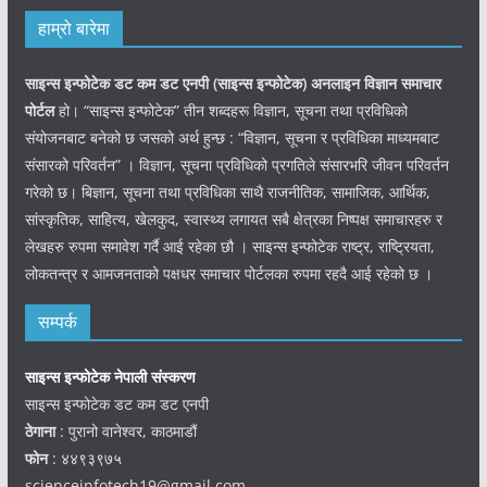
हाम्रो बारेमा
साइन्स इन्फोटेक डट कम डट एनपी (साइन्स
इन्फोटेक)
अनलाइन विज्ञान समाचार
पोर्टल
हो। “साइन्स इन्फोटेक” तीन शब्दहरू विज्ञान, सूचना तथा प्रविधिको
संयोजनबाट बनेको छ जसको अर्थ हुन्छ : “विज्ञान, सूचना र प्रविधिका माध्यमबाट
संसारको परिवर्तन” । विज्ञान, सूचना प्रविधिको प्रगतिले संसारभरि जीवन परिवर्तन
गरेको छ। बिज्ञान, सूचना तथा प्रविधिका साथै राजनीतिक, सामाजिक, आर्थिक,
सांस्कृतिक, साहित्य, खेलकुद, स्वास्थ्य लगायत सबै क्षेत्रका निष्पक्ष समाचारहरु र
लेखहरु रुपमा समावेश गर्दै आई रहेका छौ । साइन्स इन्फोटेक राष्ट्र, राष्ट्रियता,
लोकतन्त्र र आमजनताको पक्षधर समाचार पोर्टलका रुपमा रहदै आई रहेको छ ।
सम्पर्क
साइन्स इन्फोटेक नेपाली संस्करण
साइन्स इन्फोटेक डट कम डट एनपी
ठेगाना
: पुरानो वानेश्वर, काठमाडौं
फोन
: ४४९३९७५
scienceinfotech19@gmail.com