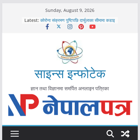
Skip
Sunday, August 9, 2026
काभ्रेपलाञ्चोकमा आयुर्वेद स्वास्थ्योपचारतर्फ
to
Latest:
आकर्षण बढ्दै
content
कोरोना संक्रमण पुष्टिपछि दार्चुलाका सीमामा कडाइ
विराटनगर महानगरद्वारा पूर्ण खोप सुनिश्चित घोषणा
तयारी
मकवानपुरमा खोरेत रोग विरुद्धको खोप लगाउन
सुरु
आयुर्वेद चिकित्सा प्रणालीको भूमिका महत्वपूर्ण छ :
मुख्यमन्त्री शाह
साइन्स इन्फोटेक
ज्ञान तथा विज्ञानमा समर्पित अनलाइन पत्रिका