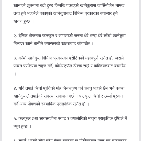
खानाको तुलनामा बढी हुन्छ किनकि पकाएको खानेकुरामा कार्सिनोजेन नामक
तत्व हुने भएकोले पकाएको खानेकुराबाट विभिन्न प्रकारका क्यान्सर हुने
खतरा हुन्छ ।
२. दैनिक भोजनमा फलफुल र सागसब्जी जस्ता धेरै भन्दा धेरै काँचो खानेकुरा
मिसाएर खाने बानीले क्यान्सरको खतराबाट जोगाउँछ ।
३. काँचो खानेकुरा विभिन्न प्रकारका प्रोटिनको महत्वपूर्ण स्रोत हो, जसले
पाचन प्रक्रिया सहज गर्ने, कोलेस्ट्रोल ठीक्क राख्ने र कब्जियतबाट बचाउँछ
।
४. यदि तपाई चिनी प्रतिको मोह नियन्त्रण गर्न सक्नु भएको छैन भने कच्चा
खानेकुराले तपाईको समस्या समाधान गर्छ । फलफूल चिनी र ऊर्जा प्रदान
गर्ने अन्य पोषणको स्वभाविक प्राकृतिक स्रोत हो ।
५. फलफुल तथा सागसब्जीमा फ्याट र क्यालोरिको मात्रा प्राकृतिक दृष्टिले नै
न्यून हुन्छ ।
६. तपाई आफ्नो तौल बढेर हैरान हुनुहुन्छ वा मोटोपनबाट मुक्त हुन चाहनुहुन्छ