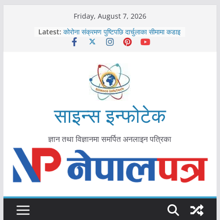
Skip
Friday, August 7, 2026
to
काभ्रेपलाञ्चोकमा आयुर्वेद स्वास्थ्योपचारतर्फ
Latest:
content
आकर्षण बढ्दै
कोरोना संक्रमण पुष्टिपछि दार्चुलाका सीमामा कडाइ
विराटनगर महानगरद्वारा पूर्ण खोप सुनिश्चित घोषणा
तयारी
मकवानपुरमा खोरेत रोग विरुद्धको खोप लगाउन
सुरु
आयुर्वेद चिकित्सा प्रणालीको भूमिका महत्वपूर्ण छ :
साइन्स इन्फोटेक
मुख्यमन्त्री शाह
ज्ञान तथा विज्ञानमा समर्पित अनलाइन पत्रिका