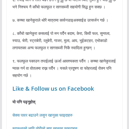
भने निश्चय नै काँचो फलफूल र सागसब्जी सहयोगी सिद्ध हुन सक्छ ।
७. कच्चा खानेकुराले थोरै मात्रामा कार्वनडाइअक्साईड उत्सर्जन गर्छ ।
८. काँचो खानेकुरा कसलाई पो मन पर्दैन बदाम, केरा, किवी फल, सुन्तला,
स्याउ, चेरी, स्ट्राबेरी, व्लुबेरी, गाजर, मुला, आप, भुईकटहर, एभोकाडो
लगायतका अन्य फलफुल र सागसब्जी निकै स्वादिला हुन्छन् ।
९. फलफूल पकाउन तपाईलाई ऊर्जा आवश्यकता पर्दैन । कच्चा खानेकुरलाई
प्याक गर्न वा वोतलमा राख्न पर्दैन । यसले प्रदूषण वा फोहरलाई रोक्न पनि
सहयोग गर्छ ।
Like & Follow us on Facebook
यो पनि पढ्नुहोस्
सेक्स पावर बढाउने लसुन खानुका फाइदाहरु
स्वास्थ्यको लागि तोरीको साग खानुका फाइदाहरु