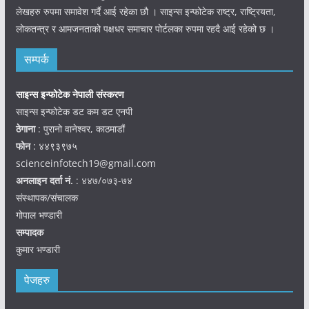
लेखहरु रुपमा समावेश गर्दै आई रहेका छौ । साइन्स इन्फोटेक राष्ट्र, राष्ट्रियता,
लोकतन्त्र र आमजनताको पक्षधर समाचार पोर्टलका रुपमा रहदै आई रहेको छ ।
सम्पर्क
साइन्स इन्फोटेक नेपाली संस्करण
साइन्स इन्फोटेक डट कम डट एनपी
ठेगाना
: पुरानो वानेश्वर, काठमाडौं
फोन
: ४४९३९७५
scienceinfotech19@gmail.com
अनलाइन दर्ता नं.
: ४४७/०७३-७४
संस्थापक/संचालक
गोपाल भण्डारी
सम्पादक
कुमार भण्डारी
पेजहरु