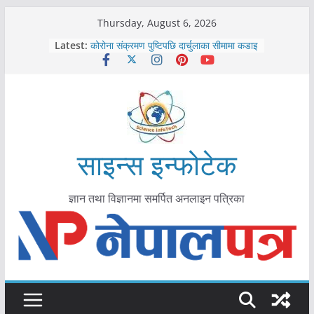
Skip
Thursday, August 6, 2026
काभ्रेपलाञ्चोकमा आयुर्वेद स्वास्थ्योपचारतर्फ
to
Latest:
आकर्षण बढ्दै
content
कोरोना संक्रमण पुष्टिपछि दार्चुलाका सीमामा कडाइ
विराटनगर महानगरद्वारा पूर्ण खोप सुनिश्चित घोषणा
तयारी
मकवानपुरमा खोरेत रोग विरुद्धको खोप लगाउन
सुरु
आयुर्वेद चिकित्सा प्रणालीको भूमिका महत्वपूर्ण छ :
मुख्यमन्त्री शाह
साइन्स इन्फोटेक
ज्ञान तथा विज्ञानमा समर्पित अनलाइन पत्रिका