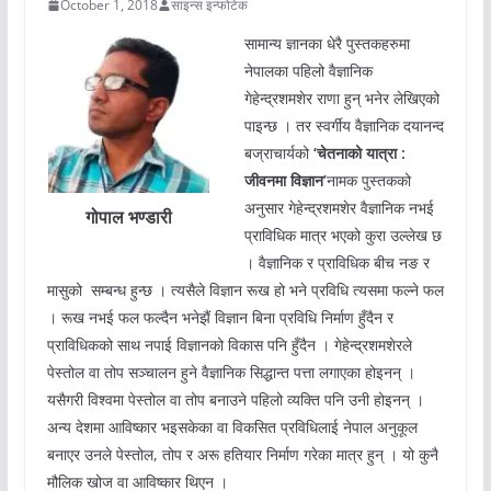
October 1, 2018
साइन्स इन्फोटेक
सामान्य ज्ञानका धेरै पुस्तकहरुमा
नेपालका पहिलो वैज्ञानिक
गेहेन्द्रशमशेर राणा हुन् भनेर लेखिएको
पाइन्छ । तर स्वर्गीय वैज्ञानिक दयानन्द
बज्राचार्यको
‘चेतनाको यात्रा :
जीवनमा विज्ञान’
नामक पुस्तकको
अनुसार गेहेन्द्रशमशेर वैज्ञानिक नभई
गोपाल भण्डारी
प्राविधिक मात्र भएको कुरा उल्लेख छ
। वैज्ञानिक र प्राविधिक बीच नङ र
मासुको सम्बन्ध हुन्छ । त्यसैले विज्ञान रूख हो भने प्रविधि त्यसमा फल्ने फल
। रूख नभई फल फल्दैन भनेझैं विज्ञान बिना प्रविधि निर्माण हुँदैन र
प्राविधिकको साथ नपाई विज्ञानको विकास पनि हुँदैन । गेहेन्द्रशमशेरले
पेस्तोल वा तोप सञ्चालन हुने वैज्ञानिक सिद्धान्त पत्ता लगाएका होइनन् ।
यसैगरी विश्वमा पेस्तोल वा तोप बनाउने पहिलो व्यक्ति पनि उनी होइनन् ।
अन्य देशमा आविष्कार भइसकेका वा विकसित प्रविधिलाई नेपाल अनुकूल
बनाएर उनले पेस्तोल, तोप र अरू हतियार निर्माण गरेका मात्र हुन् । यो कुनै
मौलिक खोज वा आविष्कार थिएन ।