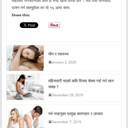
महिलामा जनचेतनाको कमि छ भन्दा खासै फरक छैन । मैले यसो भनिरहदा
प्रश्न गर्न सक्नुहोला तर यो १६ आना सत्य
Share this:
यौन र स्वास्थ्य
January 2, 2020
महिनावारी भएको कति दिनमा सेक्स गर्दा गर्भ रहन
सक्छ ?
December 29, 2019
गर्भ नरहनुका प्रमुख कारणहरु र उपचार
December 7, 2019