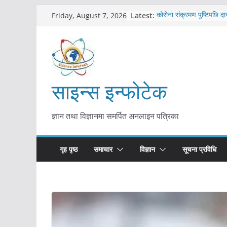
Skip
Latest:
कोरोना संक्रमण पुष्टिपछि दा
Friday, August 7, 2026
to
विराटनगर महानगरद्वारा पूर्ण
तयारी
content
मकवानपुरमा खोरेत रोग विरु
सुरु
आयुर्वेद चिकित्सा प्रणालीको 
मुख्यमन्त्री शाह
साइन्स इन्फोटेक
काभ्रेपलाञ्चोकमा आयुर्वेद स्व
आकर्षण बढ्दै
ज्ञान तथा विज्ञानमा समर्पित अनलाइन पत्रिका
गृह पृष्ठ
समाचार
विज्ञान
सूचना प्रविधि