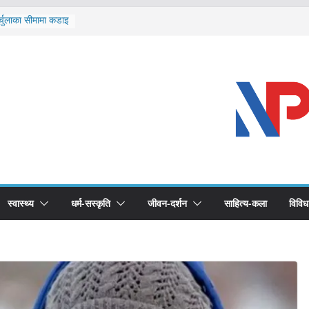
र्चुलाका सीमामा कडाइ
 खोप सुनिश्चित घोषणा
द्धको खोप लगाउन
भूमिका महत्वपूर्ण छ :
ास्थ्योपचारतर्फ
स्वास्थ्य
धर्म-सस्कृति
जीवन-दर्शन
साहित्य-कला
विविध