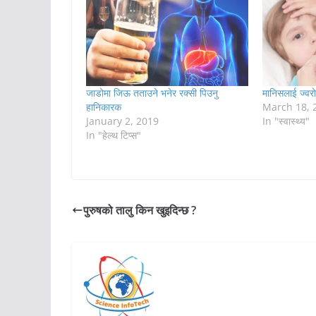
जाडोमा जिऊ तताउने भनेर रक्सी पिउनु
मानिसलाई ज्वर
हानिकारक
March 18, 
January 2, 2019
In "स्वास्थ्य"
In "हेल्थ टिप्स"
पुरुषको तालु किन खुइदिन्छ ?