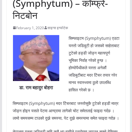
(Symphytum) – कॉम्फ्रे-
निटबोन
February 1, 2020
साइन्स इन्फोटेक
सिम्फाइटम (Symphytum) एउटा
यस्तो जडिबुटी हो जसको साहेताबाट
टुटेको हड्डी जोड्न महत्वपूर्ण
भूमिका निर्वाह गरेको हुन्छ ।
होम्योपैथीकले यस्ता अनेकौं
जडिबुटीबाट मदर टिंचर तयार गरेर
मानव स्वास्थ्यमा ठूलो उपलब्धि
डा. राम बहादुर बोहरा
हासिल गरेको छ ।
सिम्फाइटम (Symphytum) मदर टिंचरबाट जस्तोसुकै टुटेको हड्डी मात्र
जोड्न होइन यसले पेटमा आन्द्रामा लागेको चोट समेतलाई फाइदा गर्दछ ।
लामो समयसम्म टाउको दुख्ने समस्या, पेट दुख्ने समस्यामा समेत फाइदा गर्दछ ।
नेपालमा यस्ता जडिबुटी कहि कतै भए हामीले प्रयोगमा ल्याउन सक्ने देखिन्छ