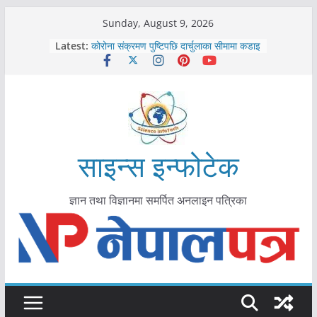
Skip
Sunday, August 9, 2026
to
काभ्रेपलाञ्चोकमा आयुर्वेद स्वास्थ्योपचारतर्फ
Latest:
content
आकर्षण बढ्दै
कोरोना संक्रमण पुष्टिपछि दार्चुलाका सीमामा कडाइ
विराटनगर महानगरद्वारा पूर्ण खोप सुनिश्चित घोषणा
तयारी
मकवानपुरमा खोरेत रोग विरुद्धको खोप लगाउन
सुरु
आयुर्वेद चिकित्सा प्रणालीको भूमिका महत्वपूर्ण छ :
साइन्स इन्फोटेक
मुख्यमन्त्री शाह
ज्ञान तथा विज्ञानमा समर्पित अनलाइन पत्रिका