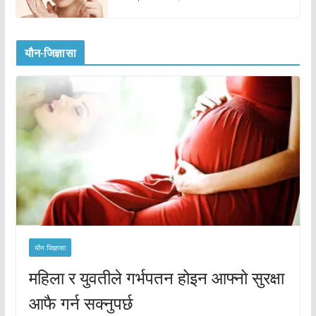
यौन-जिज्ञासा
यौन जिज्ञासा
महिला र युवतीले गर्भपतन होइन आफ्नो सुरक्षा
आफै गर्न सक्नुपर्छ