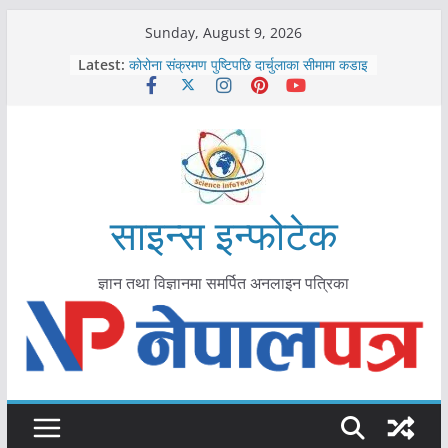
Skip
Sunday, August 9, 2026
काभ्रेपलाञ्चोकमा आयुर्वेद स्वास्थ्योपचारतर्फ
to
Latest:
आकर्षण बढ्दै
content
कोरोना संक्रमण पुष्टिपछि दार्चुलाका सीमामा कडाइ
विराटनगर महानगरद्वारा पूर्ण खोप सुनिश्चित घोषणा
तयारी
मकवानपुरमा खोरेत रोग विरुद्धको खोप लगाउन
सुरु
आयुर्वेद चिकित्सा प्रणालीको भूमिका महत्वपूर्ण छ :
मुख्यमन्त्री शाह
साइन्स इन्फोटेक
ज्ञान तथा विज्ञानमा समर्पित अनलाइन पत्रिका