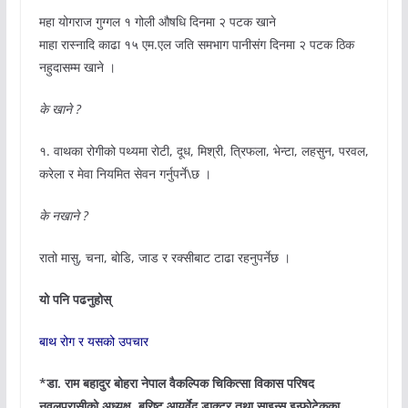
महा योगराज गुग्गल १ गोली औषधि दिनमा २ पटक खाने
माहा रास्नादि काढा १५ एम.एल जति समभाग पानीसंग दिनमा २ पटक ठिक
नहुदासम्म खाने ।
के खाने ?
१. वाथका रोगीको पथ्यमा रोटी, दूध, मिश्री, त्रिफला, भेन्टा, लहसुन, परवल,
करेला र मेवा नियमित सेवन गर्नुपर्ने\छ ।
के नखाने ?
रातो मासु, चना, बोडि, जाड र रक्सीबाट टाढा रहनुपर्नेछ ।
यो पनि पढनुहोस्
बाथ रोग र यसको उपचार
*डा. राम बहादुर बोहरा नेपाल वैकल्पिक चिकित्सा विकास परिषद
नवलपरासीको अध्यक्ष, बरिष्ट आयुर्वेद डाक्टर तथा साइन्स इन्फोटेकका